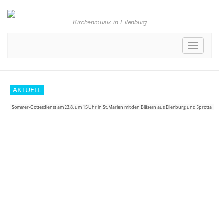
Kirchenmusik in Eilenburg
Toggle
navigati
AKTUELL
Sommer-Gottesdienst am 23.8. um 15 Uhr in St. Marien mit den Bläsern aus Eilenburg und Sprotta