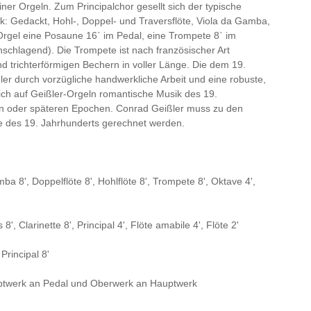
iner Orgeln. Zum Principalchor gesellt sich der typische
k: Gedackt, Hohl-, Doppel- und Traversflöte, Viola da Gamba,
 Orgel eine Posaune 16` im Pedal, eine Trompete 8` im
hschlagend). Die Trompete ist nach französischer Art
 trichterförmigen Bechern in voller Länge. Die dem 19.
er durch vorzügliche handwerkliche Arbeit und eine robuste,
sich auf Geißler-Orgeln romantische Musik des 19.
en oder späteren Epochen. Conrad Geißler muss zu den
e des 19. Jahrhunderts gerechnet werden.
mba 8',
Doppelflöte 8',
Hohlflöte 8',
Trompete 8',
Oktave 4',
s 8',
Clarinette 8',
Principal 4',
Flöte amabile 4',
Flöte 2'
,
Principal 8'
ptwerk an Pedal und Oberwerk an Hauptwerk