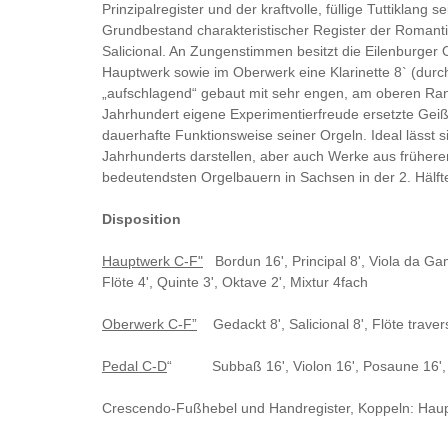
Prinzipalregister und
der kraftvolle, füllige
Tuttiklang se
Grundbestand charakteristischer Register der Romanti
Salicional. An Zungenstimmen besitzt die Eilenburger
Hauptwerk so
wie im Oberwerk eine Klarinette 8` (durc
„aufschlagend“ gebaut mit sehr engen, am oberen Rand
Jahrhundert eigene Experimentierfreude ersetzte Geißl
dauerhafte Funktionsweise seiner Orgeln. Ideal lässt 
Jahrhunderts darstellen, aber auch Werke aus früher
bedeutendsten Orgelbauern in Sachsen in der 2. Hälft
Disposition
Hauptwerk
C-F"
Bordun 16',
Principal 8',
Viola da Ga
Flöte 4',
Quinte 3',
Oktave 2',
Mixtur 4fach
Oberwerk
C-F”
Gedackt 8',
Salicional 8',
Flöte traver
Pedal
C-D
“
Subbaß 16',
Violon 16',
Posaune 16'
Crescendo-Fußhebel und Handregister,
Koppeln: Hau