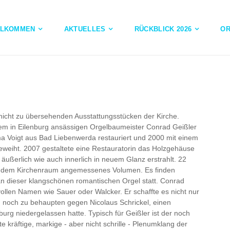
LLKOMMEN
AKTUELLES
RÜCKBLICK 2026
OR
 nicht zu übersehenden Ausstattungsstücken der Kirche.
em in Eilenburg ansässigen Orge
lbaumeister Conrad Geißler
ma Voigt aus Bad Liebenwerda restauriert und 2000 mit einem
geweiht. 2007 gestaltete eine Restauratorin das Holzgehäuse
äußerlich wie auch innerlich in neuem Glanz erstrahlt. 22
ein dem Kirchenraum angemessenes Volumen.
Es finden
n dieser klangschönen romantischen Orgel statt. Conrad
ollen Namen wie Sauer oder Walcker. Er schaffte es nicht nur
h noch zu behaupten gegen Nicolaus Schrickel, einen
burg niedergelassen hatte. Typisch für Geißler ist der noch
e kräftige, markige - aber nicht schrille - Plenumklang der